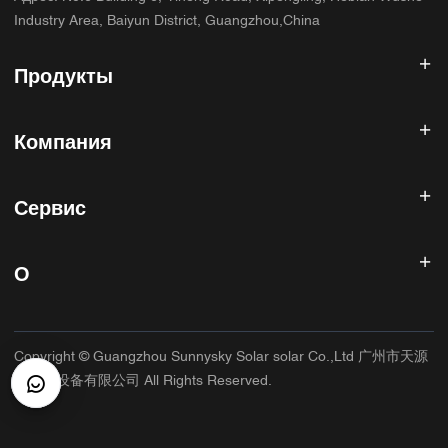
Industry Area, Baiyun District, Guangzhou,China
Продукты
Солнечный инвертор
Компания
Солнечная панель
Солнечная батарея
Главная
Солнечная энергетическая система
Сервис
Продукты
Все в одном ESS
блог
Часто задаваемые вопросы
Контроллер солнечного заряда
О нас
О
Политика возврата
Фотоэлектрические аксессуары
Контакт
Политика конфиденциальности
САННИСКИЙ
Гарантийная политика
Фабрика
Copyright © Guangzhou Sunnysky Solar solar Co.,Ltd 广州市天源
Условия использования
Основное приложение
太阳能设备有限公司 All Rights Reserved.
Доставка и доставка