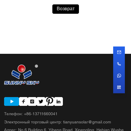
Возврат
Телефон
:
+86-13711660041
Электронный торговый центр
:
tianyuansolar@gmail.com
Адрес
:
No.6 Building 6, Yiheng Road, Xipengling, Hebian Wushe