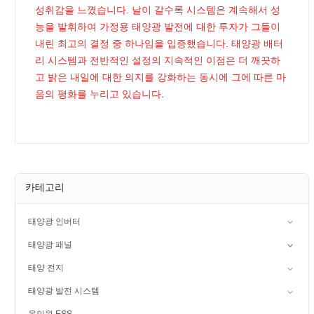
성취감을 느꼈습니다. 날이 갈수록 시스템은 계속해서 성
능을 발휘하여 가정용 태양광 발전에 대한 투자가 그들이
내린 최고의 결정 중 하나임을 입증했습니다. 태양광 배터
리 시스템과 전반적인 설정의 지속적인 이점은 더 깨끗하
고 밝은 내일에 대한 의지를 강화하는 동시에 그에 따른 마
음의 평화를 누리고 있습니다.
카테고리
태양광 인버터
분상 인버터
태양광 패널
하이브리드 태양광 인버터(IP21)
단핵증
태양 전지
하이브리드 태양광 인버터(IP65)
납산 배터리
태양광 발전 시스템
LiFePO4 배터리
그리드 기반 태양광 발전 시스템