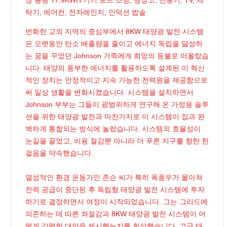
장 용량 17.9KWH 기기 로드 조명, 냉장고, 선풍기, TV, 세
탁기, 에어컨, 전자레인지, 인덕션 밥솥
번화한 교외 지역의 중심부에서 8KW 태양광 발전 시스템
은 오랫동안 탄소 배출량을 줄이고 에너지 독립을 달성하
는 꿈을 꾸었던 Johnson 가족에게 희망의 등불로 떠올랐습
니다. 태양의 풍부한 에너지를 활용하도록 설계된 이 혁신
적인 장치는 안정적이고 지속 가능한 전력원을 제공함으로
써 일상 생활을 변화시켰습니다. 시스템을 설치하면서
Johnson 부부는 그들이 광범위하게 연구해 온 가정용 솔루
션을 위한 태양광 발전과 마찬가지로 이 시스템이 집과 완
벽하게 통합되는 방식에 놀랐습니다. 시스템의 효율성이
눈길을 끌었고, 비용 절감뿐 아니라 더 푸른 지구를 향한 한
걸음을 약속했습니다.
열성적인 환경 운동가인 존슨 씨가 특히 폭풍우가 몰아쳐
전력 공급이 중단된 후 독립형 태양광 발전 시스템에 투자
하기로 결정하면서 여정이 시작되었습니다. 그는 그리드에
의존하는 데 따른 좌절감과 8KW 태양광 발전 시스템이 어
떻게 강력한 대안을 제시했는지를 회상했습니다. 고급 태