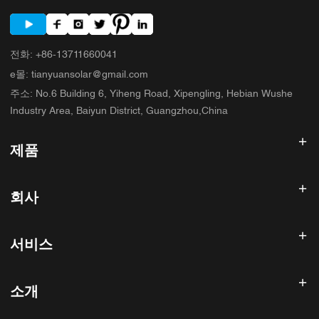
전화
:
+86-13711660041
e몰
:
tianyuansolar@gmail.com
주소
:
No.6 Building 6, Yiheng Road, Xipengling, Hebian Wushe
Industry Area, Baiyun District, Guangzhou,China
제품
태양광 인버터
회사
태양광 패널
태양 전지
홈
태양광 발전 시스템
서비스
제품
올인원 ESS
블로그
FAQ
태양광 충전 컨트롤러
회사 소개
소개
환불 정책
PV 액세서리
연락처
개인 정보 보호 정책
써니스카이