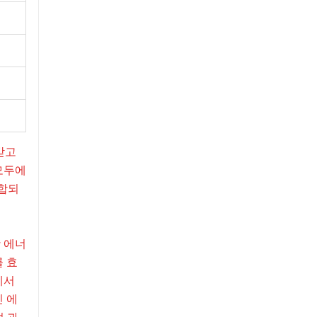
받고
모두에
통합되
광 에너
 효
에서
인 에