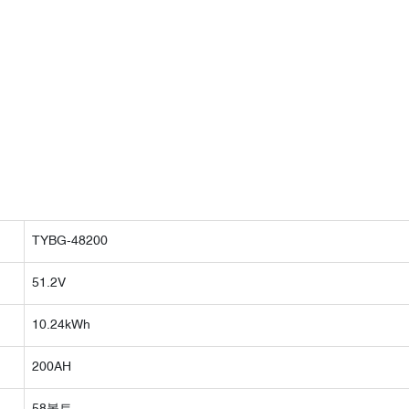
TYBG-48200
51.2V
10.24kWh
200AH