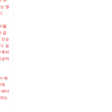
여 과
는 병
다.
 어울
와 같
 단순
. 높
구축하
제공하
이 배
더욱
 배터
품과는