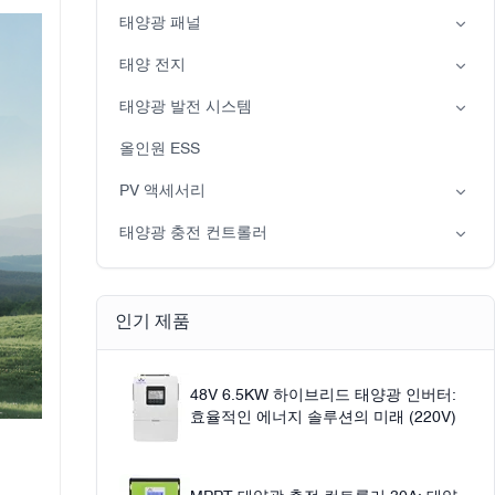
분상 인버터
태양광 패널
하이브리드 태양광 인버터(IP21)
단핵증
태양 전지
하이브리드 태양광 인버터(IP65)
납산 배터리
태양광 발전 시스템
LiFePO4 배터리
그리드 기반 태양광 발전 시스템
올인원 ESS
오프 그리드 태양 광 발전 시스템
PV 액세서리
태양 광
태양광 충전 컨트롤러
Solar pump
PWM
MPPT 태양광 충전 컨트롤러
인기 제품
48V 6.5KW 하이브리드 태양광 인버터:
효율적인 에너지 솔루션의 미래 (220V)