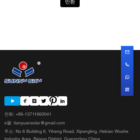
반환
전화
:
+86-13711660041
e몰
:
tianyuansolar@gmail.com
주소
:
No.6 Building 6, Yiheng Road, Xipengling, Hebian Wushe
Industry Area, Baiyun District, Guangzhou,China