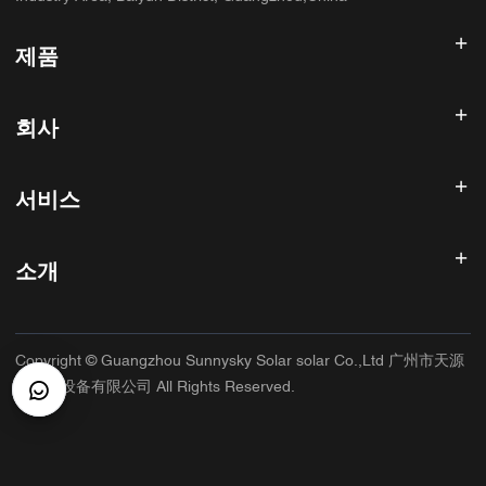
제품
태양광 인버터
회사
태양광 패널
태양 전지
홈
태양광 발전 시스템
서비스
제품
올인원 ESS
블로그
FAQ
태양광 충전 컨트롤러
회사 소개
소개
환불 정책
PV 액세서리
연락처
개인 정보 보호 정책
써니스카이
보증 정책
공장
Copyright © Guangzhou Sunnysky Solar solar Co.,Ltd 广州市天源
서비스 약관
주요 응용 프로그램
太阳能设备有限公司 All Rights Reserved.
배송 및 배달