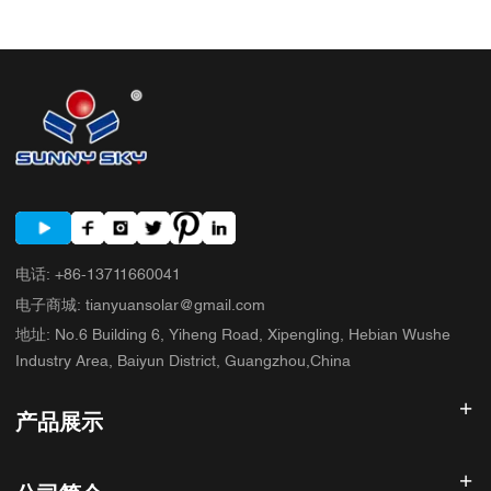
电话
:
+86-13711660041
电子商城
:
tianyuansolar@gmail.com
地址
:
No.6 Building 6, Yiheng Road, Xipengling, Hebian Wushe
Industry Area, Baiyun District, Guangzhou,China
产品展示
太阳能逆变器