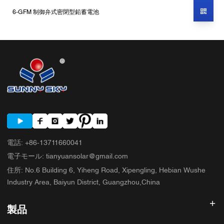
6-GFM 制御弁式密閉型鉛蓄電池
電話
:
+86-13711660041
電子モール
:
tianyuansolar@gmail.com
住所
:
No.6 Building 6, Yiheng Road, Xipengling, Hebian Wushe
Industry Area, Baiyun District, Guangzhou,China
製品