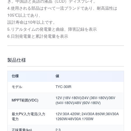
き。中国語と英語の液晶（LCD）ディスプレイ。
4.使用される部品はすべて一流ブランドであり、耐高温性は
105℃以上であり、
設計寿命は10年以上です。
5.リアルタイムの発電量と曲線、障害記録を表示
6.日別発電量と累計発電量を表示
製品仕様
仕様
値
モデル
TYC-30IR
12V (18V-180V)/24V (36V-180V)/36V
MPPT範囲(VDC)
(54V-180V)/48V (60V-180V)
最大PV入力電流/入力
12V:30A 420W; 24V30A 850W;36V30A
電力
1260W/48V30A 1700W
正味重量(kg)
2.3