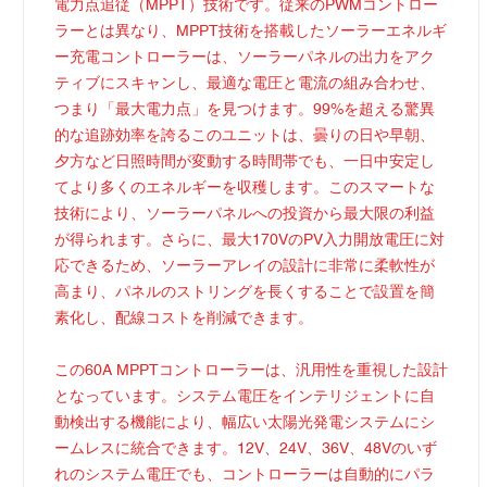
電力点追従（MPPT）技術です。従来のPWMコントロー
ラーとは異なり、MPPT技術を搭載したソーラーエネルギ
ー充電コントローラーは、ソーラーパネルの出力をアク
ティブにスキャンし、最適な電圧と電流の組み合わせ、
つまり「最大電力点」を見つけます。99%を超える驚異
的な追跡効率を誇るこのユニットは、曇りの日や早朝、
夕方など日照時間が変動する時間帯でも、一日中安定し
てより多くのエネルギーを収穫します。このスマートな
技術により、ソーラーパネルへの投資から最大限の利益
が得られます。さらに、最大170VのPV入力開放電圧に対
応できるため、ソーラーアレイの設計に非常に柔軟性が
高まり、パネルのストリングを長くすることで設置を簡
素化し、配線コストを削減できます。
この60A MPPTコントローラーは、汎用性を重視した設計
となっています。システム電圧をインテリジェントに自
動検出する機能により、幅広い太陽光発電システムにシ
ームレスに統合できます。12V、24V、36V、48Vのいず
れのシステム電圧でも、コントローラーは自動的にパラ