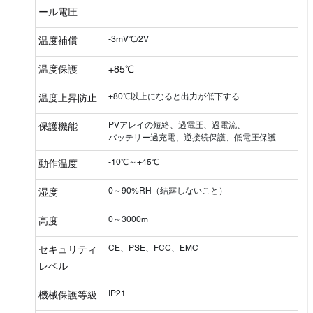
ール電圧
-3mV℃/2V
温度補償
温度保護
+85℃
+80℃以上になると出力が低下する
温度上昇防止
PVアレイの短絡、過電圧、過電流、
保護機能
バッテリー過充電、逆接続保護、低電圧保護
-10℃～+45℃
動作温度
0～90%RH（結露しないこと）
湿度
0～3000m
高度
CE、PSE、FCC、EMC
セキュリティ
レベル
IP21
機械保護等級