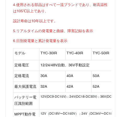
4.使用される部品はすべて一流ブランドであり、耐高温性
は105℃以上であり、
設計寿命は10年以上です。
5.リアルタイムの発電量と曲線、障害記録を表示
6.日別発電量と累計発電量を表示
モデル
TYC-30IR
TYC-40IR
TYC-50IR
定格電圧
12/24/48V自動、36V手動設定
定格電流
30A
40A
50A
最大保護電流
32A
42A
52A
12V(DC9-DC15V)；24V(DC18-DC30V)；36V(DC31.
バッテリー電
圧識別範囲
12V（DC18V〜DC150V）；24V（DC34V〜DC150
MPPT動作電