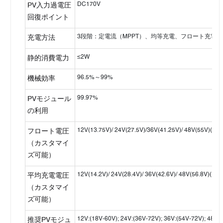
DC170V
PV入力過電圧
回復ポイント
3段階：定電流（MPPT）、均等充電、フロート充電
充電方法
≤2W
静的消費電力
96.5%～99%
機械効率
99.97%
PVモジュール
の利用
12V(13.75V)/ 24V(27.5V)/36V(41.25V)/ 48V(55
フロート電圧
（カスタマイ
ズ可能）
12V(14.2V)/ 24V(28.4V)/ 36V(42.6V)/ 48V(56.8
平均充電電圧
（カスタマイ
ズ可能）
12V:(18V-60V); 24V:(36V-72V); 36V:(54V-72V); 48V:
推奨PVモジュ