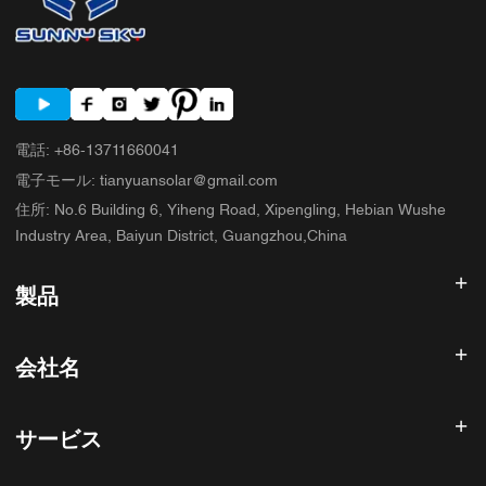
電話
:
+86-13711660041
電子モール
:
tianyuansolar@gmail.com
住所
:
No.6 Building 6, Yiheng Road, Xipengling, Hebian Wushe
Industry Area, Baiyun District, Guangzhou,China
製品
太陽光発電インバータ
会社名
ソーラーパネル
太陽電池
ホーム
太陽光発電システム
サービス
製品
オールインワンESS
ブログ
よくある質問