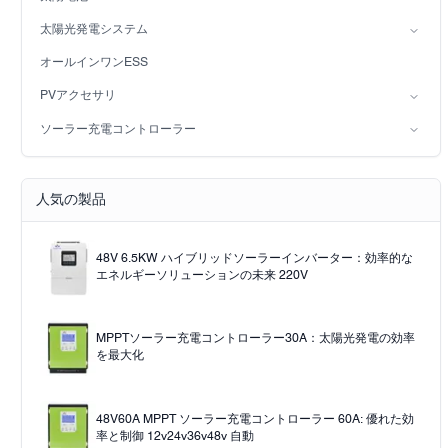
ハイブリッドソーラーインバータ（IP65）
鉛酸バッテリー
太陽光発電システム
LiFePO4バッテリー
オングリッド太陽光発電システム
オールインワンESS
オフグリッド太陽光発電システム
PVアクセサリ
ソーラーライト
ソーラー充電コントローラー
Solar pump
PWM
MPPTソーラー充電コントローラー
人気の製品
48V 6.5KW ハイブリッドソーラーインバーター：効率的な
エネルギーソリューションの未来 220V
MPPTソーラー充電コントローラー30A：太陽光発電の効率
を最大化
48V60A MPPT ソーラー充電コントローラー 60A: 優れた効
率と制御 12v24v36v48v 自動