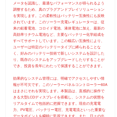
メータを認識し、最適なパフォーマンスが得られるよう
調整するため、真のプラグアンドプレイソリューション
を実現します。この柔軟性はバッテリー互換性にも反映
されています。このソーラー充電レギュレーターは、従
来の鉛蓄電池、コロイド電池、液体電池に加え、最新の
高効率リチウム電池など、主要なバッテリー化学組成を
すべてサポートしています。この幅広い互換性により、
ユーザーは特定のバッテリータイプに縛られることな
く、好みのバッテリー技術で新しいシステムを設計した
り、既存のシステムをアップグレードしたりすることが
でき、投資を長年にわたって保護することができます。
効果的なシステム管理には、明確でアクセスしやすい情
報が不可欠です。このソーラーパネルコントローラー60A
はまさにそれを実現します。本製品は、直感的に操作で
きる大型LCDディスプレイを搭載し、システムの状態を
リアルタイムで包括的に把握できます。現在の充電電
力、PV電圧、バッテリー電圧、充電電流といった重要な
データポイントを瞬時に監視できます。また、日々の出