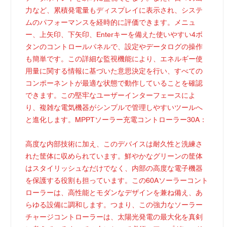
力など、累積発電量もディスプレイに表示され、システ
ムのパフォーマンスを経時的に評価できます。メニュ
ー、上矢印、下矢印、Enterキーを備えた使いやすい4ボ
タンのコントロールパネルで、設定やデータログの操作
も簡単です。この詳細な監視機能により、エネルギー使
用量に関する情報に基づいた意思決定を行い、すべての
コンポーネントが最適な状態で動作していることを確認
できます。この堅牢なユーザーインターフェースによ
り、複雑な電気機器がシンプルで管理しやすいツールへ
と進化します。MPPTソーラー充電コントローラー30A：
高度な内部技術に加え、このデバイスは耐久性と洗練さ
れた筐体に収められています。鮮やかなグリーンの筐体
はスタイリッシュなだけでなく、内部の高度な電子機器
を保護する役割も担っています。この60Aソーラーコント
ローラーは、高性能とモダンなデザインを兼ね備え、あ
らゆる設備に調和します。つまり、この強力なソーラー
チャージコントローラーは、太陽光発電の最大化を真剣