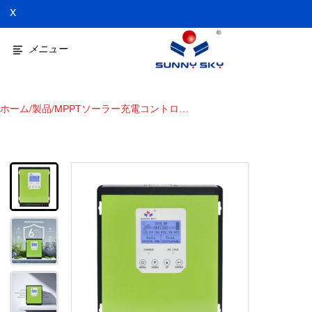
X
メニュー
ホーム
/
製品
/
MPPTソーラー充電コントロー
ラー30A：太陽光発電の効率を
最大化