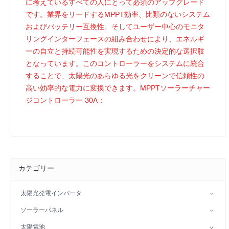
に考えているすべての人にとって必須のアップグレード
です。業界をリードするMPPT効率、比類のないシステム
およびバッテリー互換性、そしてユーザー中心のモニタ
リングインターフェースの組み合わせにより、エネルギ
ーの自立と持続可能性を実現するための決定的な選択肢
となっています。このコントローラーをシステムに統合
することで、太陽光のあらゆる光をクリーンで信頼性の
高い効率的な電力に変換できます。MPPTソーラーチャー
ジコントローラー 30A：
カテゴリー
太陽光発電インバータ
分相インバータ
ソーラーパネル
ハイブリッドソーラーインバータ（IP21）
単核症
太陽電池