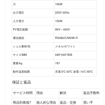
力
10kW
出力電圧
220V 50Hz
入力電力
10kW
PV電圧範囲
90V～450V
通信接続
RS485/CAN/Wi-Fi
シェル素材/色
メタル/ホワイト
サイズ/MM
590*550*909
重量/kg
197
動作温度範囲
充電:0℃-50℃ 放電:-15℃-60℃
保証
と返品
サービス時間
理由
解決
返品手数料
商品到着後7
個人的な理由
返品・交換
買い手