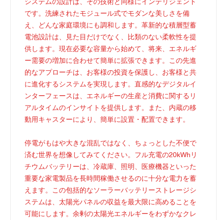
システムの設計は、その技術と同様にインテリジェント
です。洗練されたモジュール式でモダンな美しさを備
え、どんな家庭環境にも調和します。革新的な積層型蓄
電池設計は、見た目だけでなく、比類のない柔軟性を提
供します。現在必要な容量から始めて、将来、エネルギ
ー需要の増加に合わせて簡単に拡張できます。この先進
的なアプローチは、お客様の投資を保護し、お客様と共
に進化するシステムを実現します。直感的なデジタルイ
ンターフェースは、エネルギーの生産と消費に関するリ
アルタイムのインサイトを提供します。また、内蔵の移
動用キャスターにより、簡単に設置・配置できます。
停電がもはや大きな混乱ではなく、ちょっとした不便で
済む世界を想像してみてください。フル充電の20kWhリ
チウムバッテリーは、冷蔵庫、照明、医療機器といった
重要な家電製品を長時間稼働させるのに十分な電力を蓄
えます。この包括的なソーラーバッテリーストレージシ
ステムは、太陽光パネルの収益を最大限に高めることを
可能にします。余剰の太陽光エネルギーをわずかなクレ