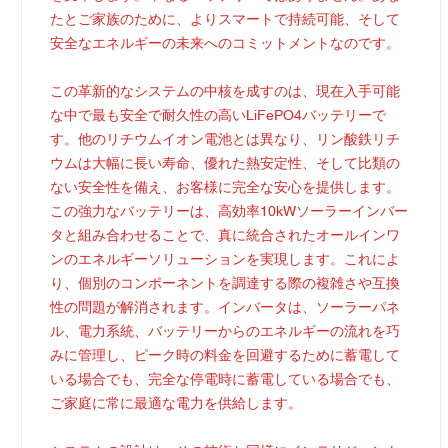
たとご家族のために、よりスマートで持続可能、そして
安全なエネルギーの未来へのコミットメントなのです。
この革新的なシステムの中核を成すのは、現在入手可能
な中で最も安全で耐久性の高いLiFePO4バッテリーで
す。他のリチウムイオン電池とは異なり、リン酸鉄リチ
ウムは大幅に長い寿命、優れた熱安定性、そして比類の
ない安全性を備え、お客様に完全な安心を提供します。
この強力なバッテリーは、高効率10kWソーラーインバー
タと組み合わせることで、真に統合されたオールインワ
ンのエネルギーソリューションを実現します。これによ
り、個別のコンポーネントを調達する際の複雑さや互換
性の問題が解消されます。インバータは、ソーラーパネ
ル、電力系統、バッテリーからのエネルギーの流れを巧
みに管理し、ピーク時の料金を回避するために蓄電して
いる場合でも、完全な停電時に蓄電している場合でも、
ご家庭に常に最適な電力を供給します。