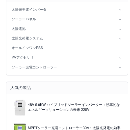
太陽光発電インバータ
分相インバータ
ソーラーパネル
ハイブリッドソーラーインバータ（IP21）
単核症
太陽電池
ハイブリッドソーラーインバータ（IP65）
鉛酸バッテリー
太陽光発電システム
LiFePO4バッテリー
オングリッド太陽光発電システム
オールインワンESS
オフグリッド太陽光発電システム
PVアクセサリ
ソーラーライト
ソーラー充電コントローラー
Solar pump
PWM
MPPTソーラー充電コントローラー
人気の製品
48V 6.5KW ハイブリッドソーラーインバーター：効率的な
エネルギーソリューションの未来 220V
MPPTソーラー充電コントローラー30A：太陽光発電の効率