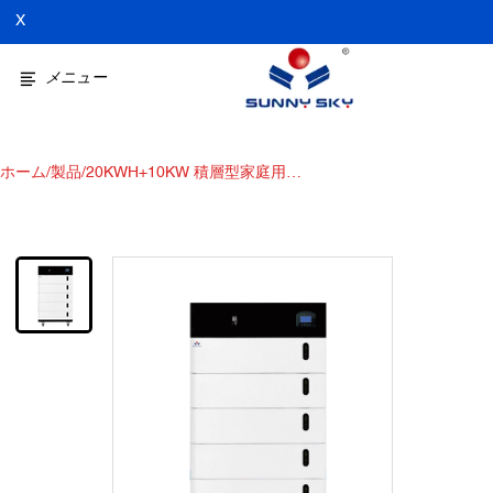
X
メニュー
ホーム
/
製品
/
20KWH+10KW 積層型家庭用蓄
電池 LiFePO4 オールインワン
20kWh リチウム電池と 10kW
ソーラーインバータ搭載