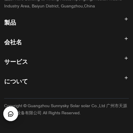
Industry Area, Baiyun District, Guangzhou,China
製品
太陽光発電インバータ
会社名
ソーラーパネル
太陽電池
ホーム
太陽光発電システム
サービス
製品
オールインワンESS
ブログ
よくある質問
ソーラー充電コントローラー
私たちについて
について
返金ポリシー
PVアクセサリ
お問い合わせ
プライバシーポリシー
サニースカイ
保証ポリシー
工場
Copyright © Guangzhou Sunnysky Solar solar Co.,Ltd 广州市天源
利用規約
主な用途
太阳能设备有限公司 All Rights Reserved.
配送と配達