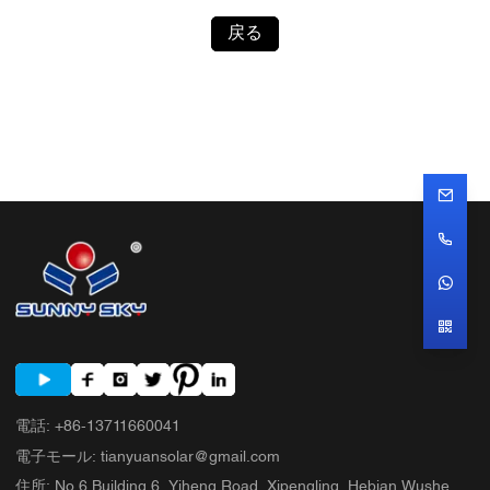
戻る
電話
:
+86-13711660041
電子モール
:
tianyuansolar@gmail.com
住所
:
No.6 Building 6, Yiheng Road, Xipengling, Hebian Wushe