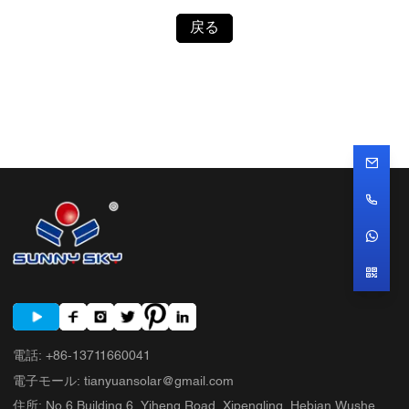
戻る
電話
:
+86-13711660041
電子モール
:
tianyuansolar@gmail.com
住所
:
No.6 Building 6, Yiheng Road, Xipengling, Hebian Wushe