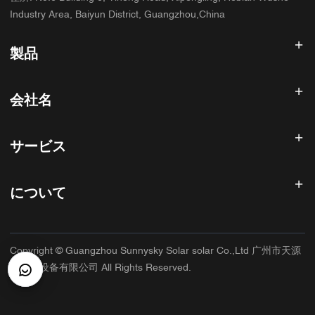
Industry Area, Baiyun District, Guangzhou,China
製品
太陽光発電インバータ
会社名
ソーラーパネル
太陽電池
ホーム
太陽光発電システム
サービス
製品
オールインワンESS
ブログ
よくある質問
ソーラー充電コントローラー
私たちについて
について
返金ポリシー
PVアクセサリ
お問い合わせ
プライバシーポリシー
サニースカイ
保証ポリシー
工場
Copyright © Guangzhou Sunnysky Solar solar Co.,Ltd 广州市天源
利用規約
主な用途
太阳能设备有限公司 All Rights Reserved.
配送と配達