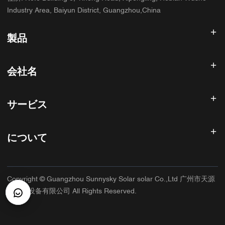
Industry Area, Baiyun District, Guangzhou,China
製品
太陽光発電インバータ
会社名
ソーラーパネル
太陽電池
ホーム
太陽光発電システム
サービス
製品
オールインワンESS
ブログ
よくある質問
ソーラー充電コントローラー
私たちについて
について
返金ポリシー
PVアクセサリ
お問い合わせ
プライバシーポリシー
サニースカイ
保証ポリシー
工場
Copyright © Guangzhou Sunnysky Solar solar Co.,Ltd 广州市天源
利用規約
主な用途
太阳能设备有限公司 All Rights Reserved.
配送と配達