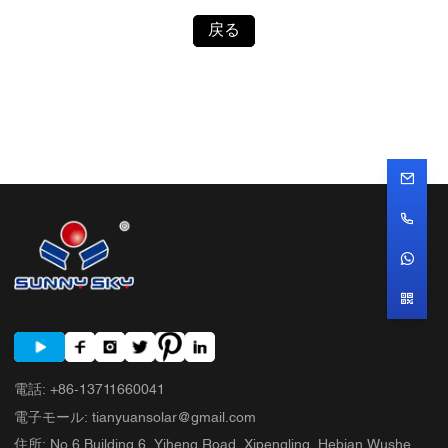
戻る
電話
:
+86-13711660041
電子モール
:
tianyuansolar@gmail.com
住所
:
No.6 Building 6, Yiheng Road, Xipengling, Hebian Wushe