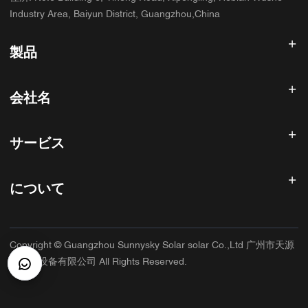
Industry Area, Baiyun District, Guangzhou,China
製品
太陽光発電インバータ
会社名
ソーラーパネル
太陽電池
ホーム
太陽光発電システム
サービス
製品
オールインワンESS
ブログ
よくある質問
ソーラー充電コントローラー
私たちについて
について
返金ポリシー
PVアクセサリ
お問い合わせ
プライバシーポリシー
サニースカイ
保証ポリシー
工場
Copyright © Guangzhou Sunnysky Solar solar Co.,Ltd 广州市天源
利用規約
主な用途
太阳能设备有限公司 All Rights Reserved.
配送と配達