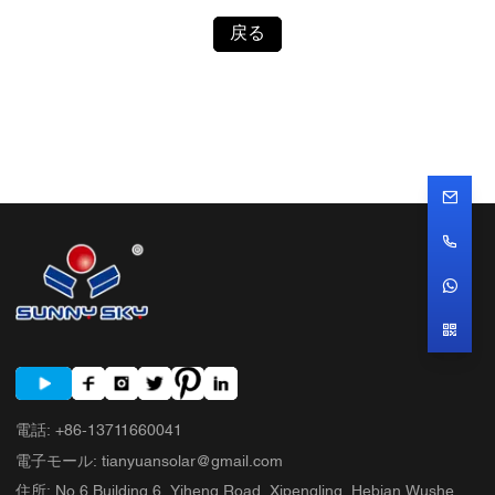
戻る
電話
:
+86-13711660041
電子モール
:
tianyuansolar@gmail.com
住所
:
No.6 Building 6, Yiheng Road, Xipengling, Hebian Wushe