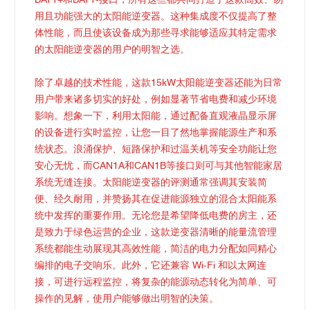
BAT1+和BAT1-接口，所有这些都共同打造了这款高效、易
用且功能强大的太阳能逆变器。这种集成度不仅提高了整
体性能，而且使该设备成为那些寻求能够适应其特定需求
的太阳能逆变器的用户的明智之选。
除了卓越的技术性能，这款15kW太阳能逆变器还能为日常
用户带来诸多切实的好处，例如显著节省电费和减少环境
影响。想象一下，利用太阳能，通过配备直观液晶显示屏
的设备进行实时监控，让您一目了然地掌握能源生产和系
统状态。浪涌保护、短路保护和过温关机等安全功能让您
安心无忧，而CAN1A和CAN1B等接口则可与其他智能家居
系统无缝连接。太阳能逆变器的评测通常强调其安装简
便、经久耐用，并赞扬其在促进能源独立的混合太阳能系
统中发挥的重要作用。无论您是希望降低电费的房主，还
是致力于绿色运营的企业，这款逆变器清晰的能量流管理
系统都能生动展现其高效性能，简洁的电力分配如同精心
编排的电子交响乐。此外，它还兼容 Wi-Fi 和以太网连
接，可进行远程监控，将复杂的能源动态转化为简单、可
操作的见解，使用户能够做出明智的决策。