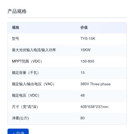
产品规格
规格
价值
型号
TYS-15K
最大光伏输入电流/输入功率
16KW
MPPT范围（VDC）
150-850
额定容量（千瓦）
15
额定输入/输出电压（VAC）
380V Three phase
额定电压（VDC）
48
尺寸（宽*高*深）
408*638*237mm
净重(公斤)
80