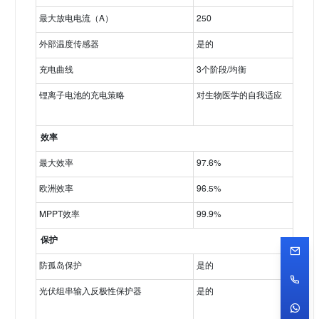
最大放电电流（A）
250
外部温度传感器
是的
充电曲线
3个阶段/均衡
锂离子电池的充电策略
对生物医学的自我适应
效率
最大效率
97.6%
欧洲效率
96.5%
MPPT效率
99.9%
保护
防孤岛保护
是的
光伏组串输入反极性保护器
是的