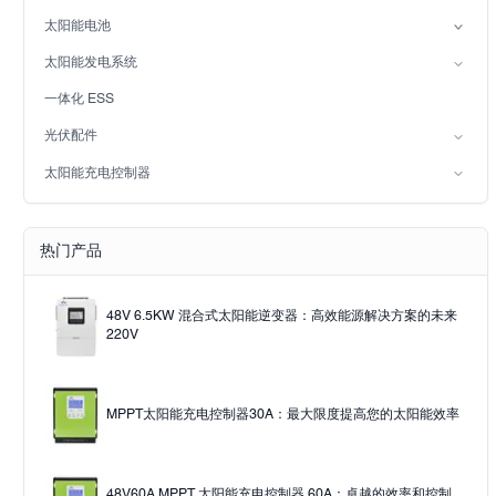
混合太阳能逆变器（IP21）
单核细胞增多症
太阳能电池
混合太阳能逆变器（IP65）
铅酸电池
太阳能发电系统
LiFePO4电池
并网太阳能发电系统
一体化 ESS
离网太阳能系统
光伏配件
太阳灯
太阳能充电控制器
Solar pump
PWM
MPPT太阳能充电控制器
热门产品
48V 6.5KW 混合式太阳能逆变器：高效能源解决方案的未来
220V
MPPT太阳能充电控制器30A：最大限度提高您的太阳能效率
48V60A MPPT 太阳能充电控制器 60A：卓越的效率和控制