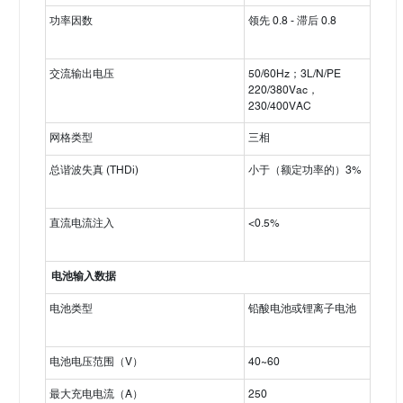
功率因数
领先 0.8 - 滞后 0.8
交流输出电压
50/60Hz；3L/N/PE
220/380Vac，
230/400VAC
网格类型
三相
总谐波失真 (THDi)
小于（额定功率的）3%
直流电流注入
<0.5%
电池输入数据
电池类型
铅酸电池或锂离子电池
电池电压范围（V）
40~60
最大充电电流（A）
250