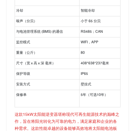
冷却
智能冷却
噪声（分贝）
小于 65 分贝
与电池管理系统 (BMS) 的通信
RS485；CAN
监控模式
WIFI，APP
重量（公斤）
80
尺寸（宽 x 高 x 深 毫米）
408*638*237毫米
保护等级
IP65
安装方式
壁挂式
保修单
5年（可选10年）
这款15kW太阳能逆变器堪称现代可再生能源技术的巅峰之
作，旨在将阳光转化为可靠的电力，满足家庭和企业的各
种需求。这款性能卓越的设备能够高效地将太阳能电池板